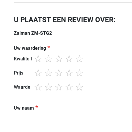
U PLAATST EEN REVIEW OVER:
Zalman ZM-STG2
Uw waardering
Kwaliteit
1
2
3
4
5
star
stars
stars
stars
stars
Prijs
1
2
3
4
5
star
stars
stars
stars
stars
Waarde
1
2
3
4
5
star
stars
stars
stars
stars
Uw naam