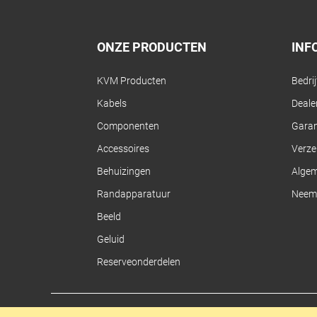
ONZE PRODUCTEN
INF
KVM Producten
Bedri
Kabels
Dealer
Componenten
Garan
Accessoires
Verze
Behuizingen
Alge
Randapparatuur
Neem 
Beeld
Geluid
Reserveonderdelen