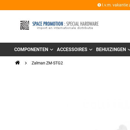
I.v.m. vakantie 
COMPONENTEN
ACCESSOIRES
BEHUIZINGEN
Zalman ZM-STG2
Ga
naar
het
einde
van
de
afbeeldingen-
gallerij