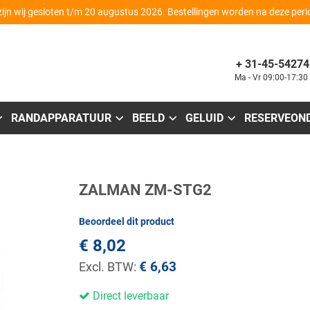
zijn wij gesloten t/m 20 augustus 2026. Bestellingen worden na deze per
+ 31-45-54274
Ma - Vr 09:00-17:30
RANDAPPARATUUR
BEELD
GELUID
RESERVEON
Ga
ZALMAN ZM-STG2
naar
het
begin
Beoordeel dit product
van
de
€ 8,02
afbeeldingen-
gallerij
€ 6,63
Direct leverbaar