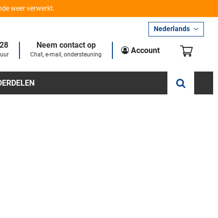
iode weer verwerkt.
Taal
Nederlands
28
Neem contact op
Winkel
Account
 uur
Chat, e-mail, ondersteuning
DERDELEN