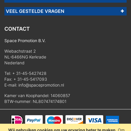
VEEL GESTELDE VRAGEN
CONTACT
Space Promotion B.V.
Wiebachstraat 2
NL-6466NG Kerkrade
Nederland
Tel:
+ 31-45-5427428
Fax: + 31-45-5417093
E-mail:
info@spacepromotion.nl
Kamer van Koophandel: 14060857
BTW-nummer: NL807474174B01
Wij gebruiken cookies om uw ervaring beter te maken.
Om