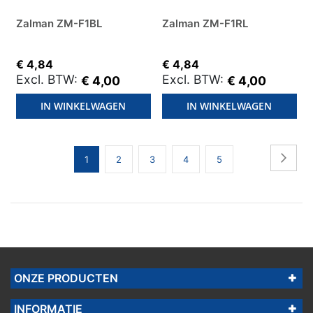
Zalman ZM-F1BL
Zalman ZM-F1RL
€ 4,84
€ 4,84
€ 4,00
€ 4,00
IN WINKELWAGEN
IN WINKELWAGEN
Pagina
Pagin
Volg
U
Pagina
Pagina
Pagina
Pagina
1
2
3
4
5
lees
momenteel
pagina
ONZE PRODUCTEN
INFORMATIE