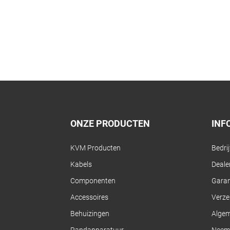
ONZE PRODUCTEN
INF
KVM Producten
Bedri
Kabels
Dealer
Componenten
Garan
Accessoires
Verze
Behuizingen
Alge