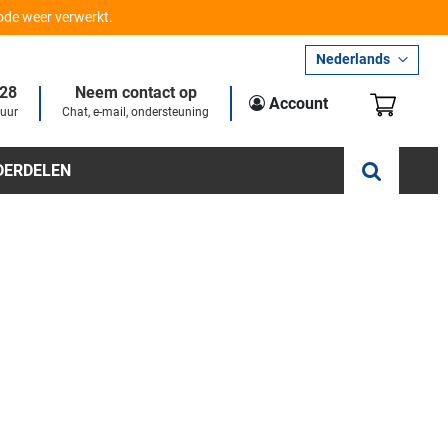
iode weer verwerkt.
Taal
Nederlands
28
Neem contact op
Winkel
Account
 uur
Chat, e-mail, ondersteuning
DERDELEN