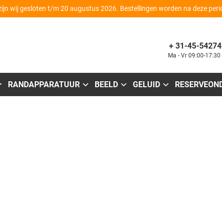
zijn wij gesloten t/m 20 augustus 2026. Bestellingen worden na deze per
+ 31-45-54274
Ma - Vr 09:00-17:30
RANDAPPARATUUR
BEELD
GELUID
RESERVEON