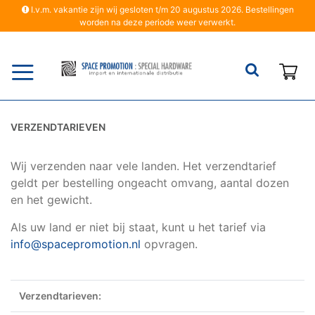
I.v.m. vakantie zijn wij gesloten t/m 20 augustus 2026. Bestellingen
worden na deze periode weer verwerkt.
Wi
VERZENDTARIEVEN
Wij verzenden naar vele landen. Het verzendtarief
geldt per bestelling ongeacht omvang, aantal dozen
en het gewicht.
Als uw land er niet bij staat, kunt u het tarief via
info@spacepromotion.nl
opvragen.
Verzendtarieven: