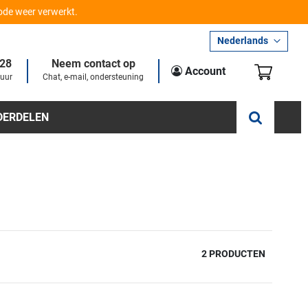
iode weer verwerkt.
Taal
Nederlands
28
Neem contact op
Winkel
Account
 uur
Chat, e-mail, ondersteuning
DERDELEN
2
PRODUCTEN