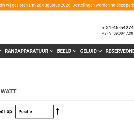
zijn wij gesloten t/m 20 augustus 2026. Bestellingen worden na deze per
+ 31-45-54274
Ma - Vr 09:00-17:30
RANDAPPARATUUR
BEELD
GELUID
RESERVEON
 WATT
Van
eer op
hoog
naar
laag
sorteren