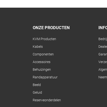
ONZE PRODUCTEN
INF
KVM Producten
Bedri
Kabels
Dealer
Componenten
Garan
Accessoires
Verze
Behuizingen
Alge
Randapparatuur
Neem 
Beeld
Geluid
Reserveonderdelen