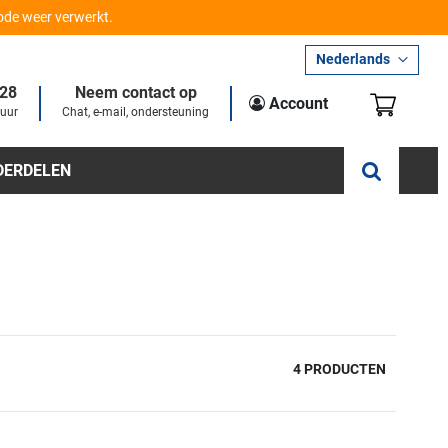
iode weer verwerkt.
Taal
Nederlands
28
Neem contact op
Winkel
Account
 uur
Chat, e-mail, ondersteuning
DERDELEN
4
PRODUCTEN