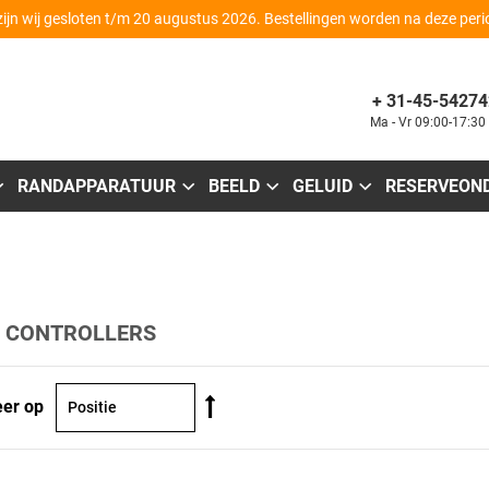
zijn wij gesloten t/m 20 augustus 2026. Bestellingen worden na deze per
+ 31-45-54274
Ma - Vr 09:00-17:30
RANDAPPARATUUR
BEELD
GELUID
RESERVEON
 CONTROLLERS
Van
eer op
hoog
naar
laag
sorteren