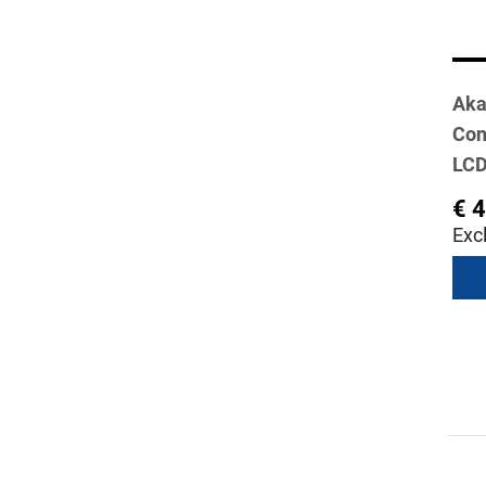
Aka
Con
LC
€ 