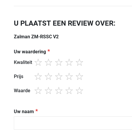
U PLAATST EEN REVIEW OVER:
Zalman ZM-RSSC V2
Uw waardering
Kwaliteit
1
2
3
4
5
star
stars
stars
stars
stars
Prijs
1
2
3
4
5
star
stars
stars
stars
stars
Waarde
1
2
3
4
5
star
stars
stars
stars
stars
Uw naam