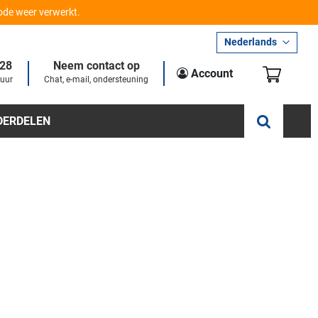
iode weer verwerkt.
Taal
Nederlands
28
Neem contact op
Winkel
Account
 uur
Chat, e-mail, ondersteuning
DERDELEN