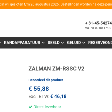
zijn wij gesloten t/m 20 augustus 2026. Bestellingen worden na deze per
+ 31-45-54274
Ma - Vr 09:00-17:30
RANDAPPARATUUR
BEELD
GELUID
RESERVEON
Ga
ZALMAN ZM-RSSC V2
naar
het
begin
Beoordeel dit product
van
de
€ 55,88
afbeeldingen-
gallerij
€ 46,18
Direct leverbaar