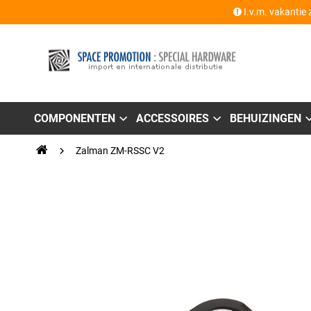
I.v.m. vakantie 
COMPONENTEN
ACCESSOIRES
BEHUIZINGEN
Zalman ZM-RSSC V2
Ga
naar
het
einde
van
de
afbeeldingen-
gallerij