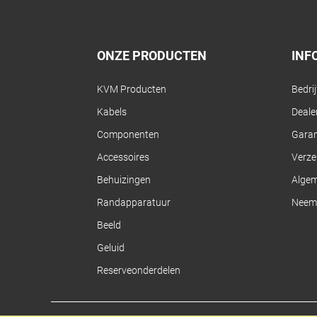
ONZE PRODUCTEN
INF
KVM Producten
Bedri
Kabels
Dealer
Componenten
Garan
Accessoires
Verze
Behuizingen
Alge
Randapparatuur
Neem 
Beeld
Geluid
Reserveonderdelen