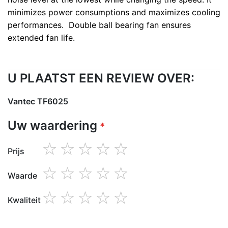
minimizes power consumptions and maximizes cooling
performances. Double ball bearing fan ensures
extended fan life.
U PLAATST EEN REVIEW OVER:
Vantec TF6025
Uw waardering
Prijs
1
2
3
4
5
star
stars
stars
stars
stars
Waarde
1
2
3
4
5
star
stars
stars
stars
stars
Kwaliteit
1
2
3
4
5
star
stars
stars
stars
stars