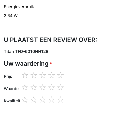
Energieverbruik
2.64 W
U PLAATST EEN REVIEW OVER:
Titan TFD-6010HH12B
Uw waardering
Prijs
1
2
3
4
5
star
stars
stars
stars
stars
Waarde
1
2
3
4
5
star
stars
stars
stars
stars
Kwaliteit
1
2
3
4
5
star
stars
stars
stars
stars