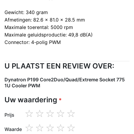
Gewicht: 340 gram
Afmetingen: 82.6 x 81.0 x 28.5 mm
Maximale toerental: 5000 rpm
Maximale geluidsproductie: 49,8 dB(A)
Connector: 4-polig PWM
U PLAATST EEN REVIEW OVER:
Dynatron P199 Core2Duo/Quad/Extreme Socket 775
1U Cooler PWM
Uw waardering
Prijs
1
2
3
4
5
star
stars
stars
stars
stars
Waarde