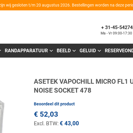
zijn wij gesloten t/m 20 augustus 2026. Bestellingen worden na deze per
+ 31-45-54274
Ma - Vr 09:00-17:30
RANDAPPARATUUR
BEELD
GELUID
RESERVEON
Ga
ASETEK VAPOCHILL MICRO FL1 
naar
het
NOISE SOCKET 478
begin
van
de
Beoordeel dit product
afbeeldingen-
gallerij
€ 52,03
€ 43,00