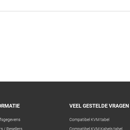
ORMATIE
VEEL GESTELDE VRAGEN
jfsgegevens
Compatibel KVM tabel
s / Resellers
Compatibel KVM Kabels tabel