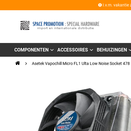
I.v.m. vakantie 
COMPONENTEN
ACCESSOIRES
BEHUIZINGEN
Asetek Vapochill Micro FL1 Ulta Low Noise Socket 478
Ga
naar
het
einde
van
de
afbeeldingen-
gallerij