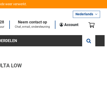
iode weer verwerkt.
Taal
Nederlands
28
Neem contact op
Winkel
Account
 uur
Chat, e-mail, ondersteuning
DERDELEN
ULTA LOW