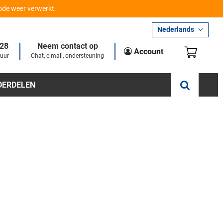
iode weer verwerkt.
Taal
Nederlands
28
Neem contact op
Winkel
Account
 uur
Chat, e-mail, ondersteuning
DERDELEN