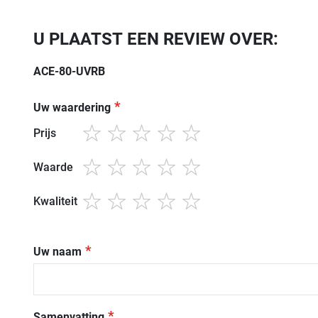
U PLAATST EEN REVIEW OVER:
ACE-80-UVRB
Uw waardering
Prijs
1
2
3
4
5
star
stars
stars
stars
stars
Waarde
1
2
3
4
5
star
stars
stars
stars
stars
Kwaliteit
1
2
3
4
5
star
stars
stars
stars
stars
Uw naam
Samenvatting