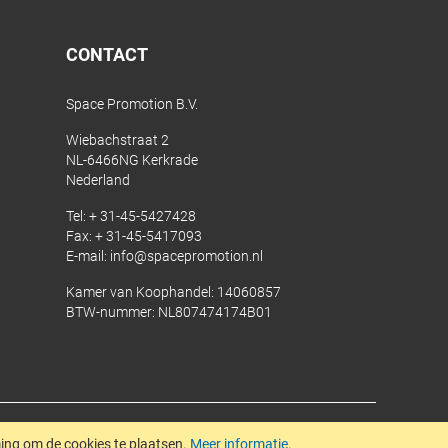
CONTACT
Space Promotion B.V.
Wiebachstraat 2
NL-6466NG Kerkrade
Nederland
Tel:
+ 31-45-5427428
Fax: + 31-45-5417093
E-mail:
info@spacepromotion.nl
Kamer van Koophandel: 14060857
BTW-nummer: NL807474174B01
© 2025 Space Promotion B.V.
ng om de cookies te plaatsen.
Meer informatie
.