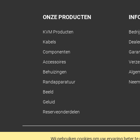
ONZE PRODUCTEN
INF
KVM Producten
Bedri
Kabels
Dealer
Componenten
Garan
Accessoires
Verze
Behuizingen
Alge
Randapparatuur
Neem 
Beeld
Geluid
Reserveonderdelen
Wij gebruiken cookies om uw ervaring beter te