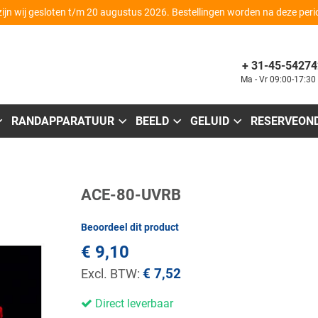
zijn wij gesloten t/m 20 augustus 2026. Bestellingen worden na deze per
+ 31-45-54274
Ma - Vr 09:00-17:30
RANDAPPARATUUR
BEELD
GELUID
RESERVEON
Ga
ACE-80-UVRB
naar
het
begin
Beoordeel dit product
van
de
€ 9,10
afbeeldingen-
gallerij
€ 7,52
Direct leverbaar