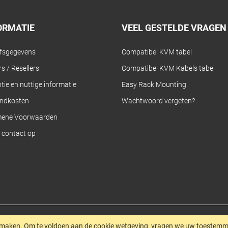
ORMATIE
VEEL GESTELDE VRAGEN
jfsgegevens
Compatibel KVM tabel
s / Resellers
Compatibel KVM Kabels tabel
tie en nuttige informatie
Easy Rack Mounting
ndkosten
Wachtwoord vergeten?
mene Voorwaarden
contact op
 maken.
Om te voldoen aan de cookie wetgeving, vragen we uw toestemmi