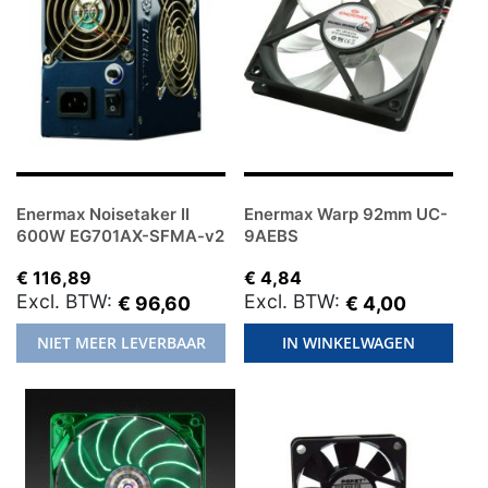
Enermax Noisetaker II
Enermax Warp 92mm UC-
600W EG701AX-SFMA-v2
9AEBS
€ 116,89
€ 4,84
€ 96,60
€ 4,00
NIET MEER LEVERBAAR
IN WINKELWAGEN