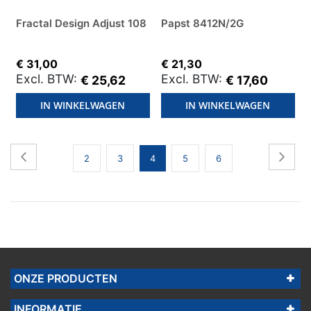
Fractal Design Adjust 108
Papst 8412N/2G
€ 31,00
€ 21,30
€ 25,62
€ 17,60
IN WINKELWAGEN
IN WINKELWAGEN
Pagina
Pagina
Vorige
Pagin
Volg
Pagina
Pagina
U
Pagina
Pagina
2
3
4
5
6
lees
momenteel
pagina
ONZE PRODUCTEN
INFORMATIE