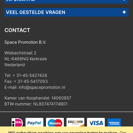
VEEL GESTELDE VRAGEN
CONTACT
Space Promotion B.V.
Wiebachstraat 2
NL-6466NG Kerkrade
Nederland
Tel:
+ 31-45-5427428
Fax: + 31-45-5417093
E-mail:
info@spacepromotion.nl
Kamer van Koophandel: 14060857
BTW-nummer: NL807474174B01
Wij gebruiken cookies om uw ervaring beter te maken.
Om