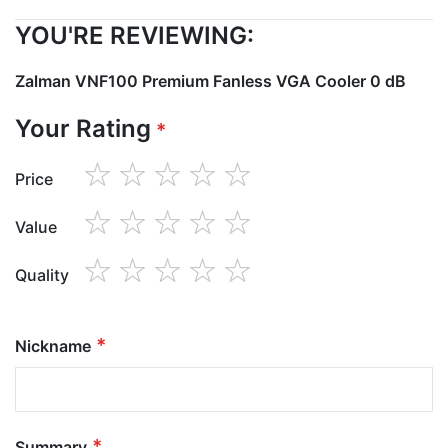
YOU'RE REVIEWING:
Zalman VNF100 Premium Fanless VGA Cooler 0 dB
Your Rating
Price
1
2
3
4
5
star
stars
stars
stars
stars
Value
1
2
3
4
5
star
stars
stars
stars
stars
Quality
1
2
3
4
5
star
stars
stars
stars
stars
Nickname
Summary