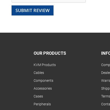
SUBMIT REVIEW
OUR PRODUCTS
INF
KVM Products
Compa
Cables
Dealer
Components
Warra
Accessories
Shipp
Cases
Terms
Peripherals
Conta