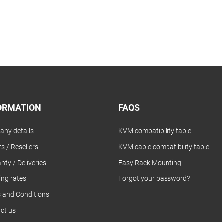
ORMATION
FAQS
ny details
KVM compatibility table
s / Resellers
KVM cable compatibility table
nty / Deliveries
Easy Rack Mounting
ing rates
Forgot your password?
 and Conditions
ct us