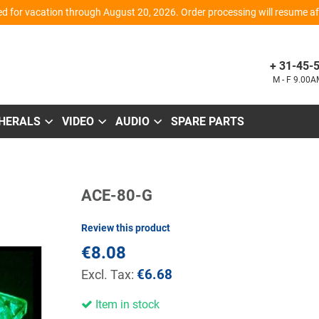
d for vacation through August 20, 2026. Order processing will resume aft
+ 31-45-
M - F 9.00
PHERALS
VIDEO
AUDIO
SPARE PARTS
Skip
ACE-80-G
to
the
beginning
Review this product
of
the
€8.08
images
gallery
€6.68
Item in stock