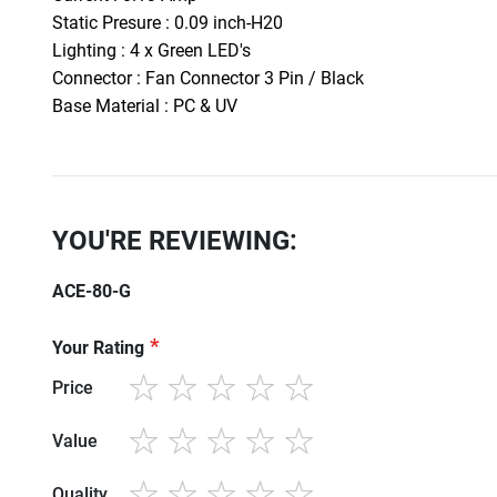
Static Presure : 0.09 inch-H20
Lighting : 4 x Green LED's
Connector : Fan Connector 3 Pin / Black
Base Material : PC & UV
YOU'RE REVIEWING:
ACE-80-G
Your Rating
Price
1
2
3
4
5
star
stars
stars
stars
stars
Value
1
2
3
4
5
star
stars
stars
stars
stars
Quality